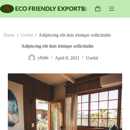
Skip
to
Shopping
content
cart
Home
/
Useful
/
Adipiscing elit duis tristique sollicitudin
Adipiscing elit duis tristique sollicitudin
yfmht
April 8, 2021
Useful