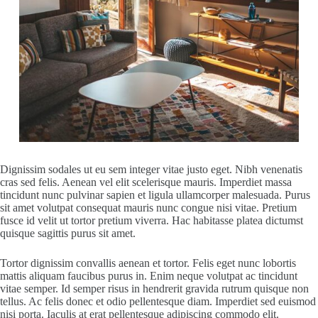
Dignissim sodales ut eu sem integer vitae justo eget. Nibh venenatis
cras sed felis. Aenean vel elit scelerisque mauris. Imperdiet massa
tincidunt nunc pulvinar sapien et ligula ullamcorper malesuada. Purus
sit amet volutpat consequat mauris nunc congue nisi vitae. Pretium
fusce id velit ut tortor pretium viverra. Hac habitasse platea dictumst
quisque sagittis purus sit amet.
Tortor dignissim convallis aenean et tortor. Felis eget nunc lobortis
mattis aliquam faucibus purus in. Enim neque volutpat ac tincidunt
vitae semper. Id semper risus in hendrerit gravida rutrum quisque non
tellus. Ac felis donec et odio pellentesque diam. Imperdiet sed euismod
nisi porta. Iaculis at erat pellentesque adipiscing commodo elit.