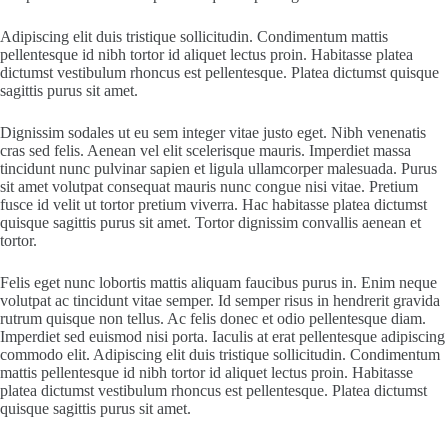
Adipiscing elit duis tristique sollicitudin. Condimentum mattis
pellentesque id nibh tortor id aliquet lectus proin. Habitasse platea
dictumst vestibulum rhoncus est pellentesque. Platea dictumst quisque
sagittis purus sit amet.
Dignissim sodales ut eu sem integer vitae justo eget. Nibh venenatis
cras sed felis. Aenean vel elit scelerisque mauris. Imperdiet massa
tincidunt nunc pulvinar sapien et ligula ullamcorper malesuada. Purus
sit amet volutpat consequat mauris nunc congue nisi vitae. Pretium
fusce id velit ut tortor pretium viverra. Hac habitasse platea dictumst
quisque sagittis purus sit amet. Tortor dignissim convallis aenean et
tortor.
Felis eget nunc lobortis mattis aliquam faucibus purus in. Enim neque
volutpat ac tincidunt vitae semper. Id semper risus in hendrerit gravida
rutrum quisque non tellus. Ac felis donec et odio pellentesque diam.
Imperdiet sed euismod nisi porta. Iaculis at erat pellentesque adipiscing
commodo elit. Adipiscing elit duis tristique sollicitudin. Condimentum
mattis pellentesque id nibh tortor id aliquet lectus proin. Habitasse
platea dictumst vestibulum rhoncus est pellentesque. Platea dictumst
quisque sagittis purus sit amet.